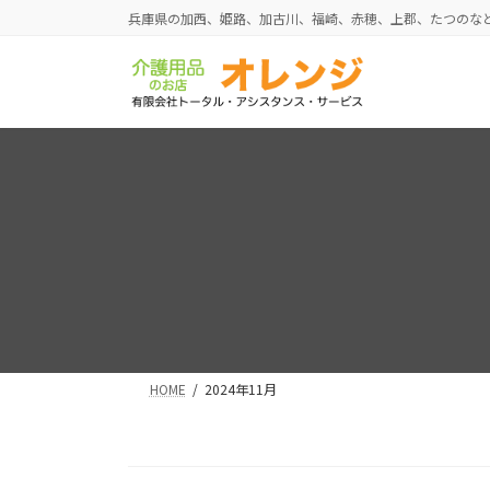
コ
ナ
兵庫県の加西、姫路、加古川、福崎、赤穂、上郡、たつのな
ン
ビ
テ
ゲ
ン
ー
ツ
シ
へ
ョ
ス
ン
キ
に
ッ
移
プ
動
HOME
2024年11月