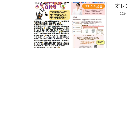
オレ
オレンジ通信
202